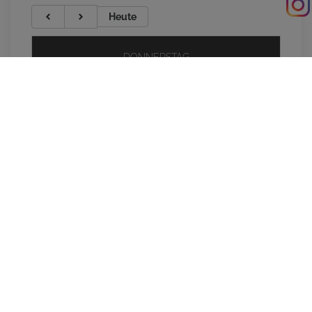
Heute
DONNERSTAG
8/6/2026
09:00-09:45
Fit im Alter
10:30-11:15
Reha-Sport
17:00-18:00
Pump
18:00-19:00
Rücken Fit