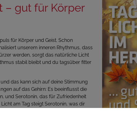
 – gut für Körper
mpuls für Körper und Geist. Schon
nalisiert unserem inneren Rhythmus, dass
ürzer werden, sorgt das natürliche Licht
mus stabil bleibt und du tagsüber fitter
, und das kann sich auf deine Stimmung
ngen auf das Gehirn: Es beeinflusst die
 und Serotonin, das für Zufriedenheit
icht am Tag steigt Serotonin, was dir
e geben kann. Wird es dunkler, fällt es
en. Hier können zum Beispiel kurze
ewicht zu stabilisieren.