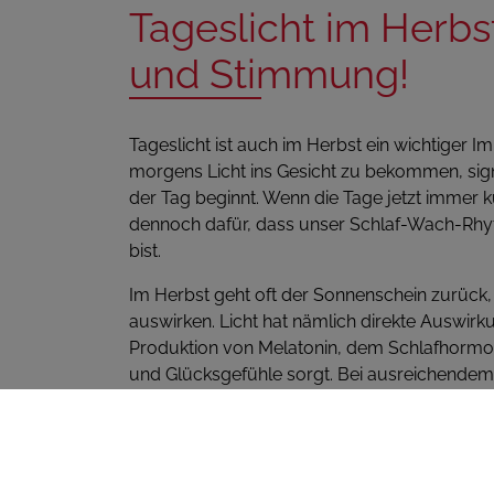
Tageslicht im Herbst
und Stimmung!
Tageslicht ist auch im Herbst ein wichtiger I
morgens Licht ins Gesicht zu bekommen, sig
der Tag beginnt. Wenn die Tage jetzt immer k
dennoch dafür, dass unser Schlaf-Wach-Rhyth
bist.
Im Herbst geht oft der Sonnenschein zurück
auswirken. Licht hat nämlich direkte Auswirku
Produktion von Melatonin, dem Schlafhormon,
und Glücksgefühle sorgt. Bei ausreichendem L
mehr Ausgeglichenheit und eine bessere Laun
vielen Menschen schwerer, motiviert zu bleib
Spaziergänge helfen, dein emotionales Gleichg