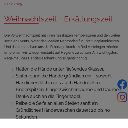
01.12.2025
Weihnachtszeit = Erkältungszeit
Die Vorweihnachtszeit mit ihren nasskalten Temperaturen und den vielen
sozialen Events, bietet den idealen Nährboden für Erkältungskrankheiten.
Und da niemand von uns die Feiertage krank im Bett verbringen möchte,
empfehlen wir, wieder verstärkt auf Hygiene zu achten. Am wichtigsten:
Regelmäßiges Händewaschen! Und so geht’s richtig:
Halten die Hände unter fließendes Wasser.
Seifen dann die Hände gründlich ein – sowohl
Handinnenflächen als auch Handrücken,
Fingerspitzen, Fingerzwischenräume und Daumen.
Denke auch an die Fingernägel.
Reibe die Seife an allen Stellen sanft ein.
Gründliches Händewaschen dauert 20 bis 30
Sekunden.
Danach die Hände unter fließendem Wasser