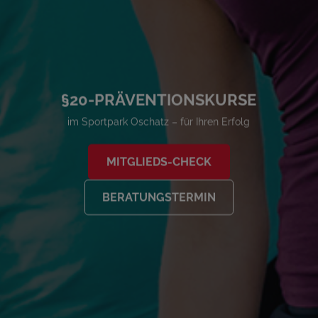
§20-PRÄVENTIONSKURSE
im Sportpark Oschatz – für Ihren Erfolg
MITGLIEDS-CHECK
BERATUNGSTERMIN