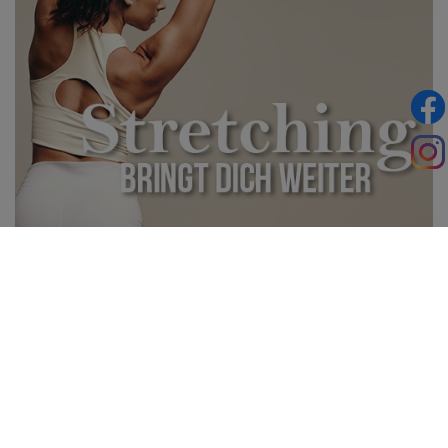
01.01.2026
Stretching bringt dich weiter
Eine ausgewogene Mischung aus Kraft- und Ausdauertraining
gilt schon lange als Erfolgsduo im Sport. Nun solltest du deinen
Trainingsplan aber unbedingt ums Stretching erweitern.